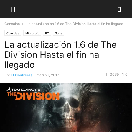
Consolas
La actualización 1.6 de The Division Hasta el fin ha llegado
Consolas
Microsoft
PC
Sony
La actualización 1.6 de The
Division Hasta el fin ha
llegado
3069
0
Por
D.Contreras
-
marzo 1, 2017