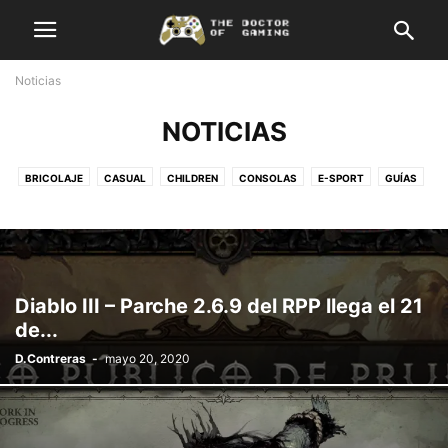
Noticias
NOTICIAS
BRICOLAJE
CASUAL
CHILDREN
CONSOLAS
E-SPORT
GUÍAS
HARDCORE
NOTICIAS
OPINIÓN
PC
RECETAS GAMER
VIDEOS
Diablo III – Parche 2.6.9 del RPP llega el 21
de...
D.Contreras
-
mayo 20, 2020