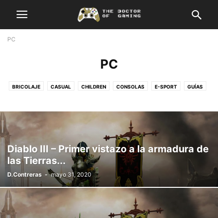
PC
PC
BRICOLAJE
CASUAL
CHILDREN
CONSOLAS
E-SPORT
GUÍAS
HARDCORE
NOTICIAS
OPINIÓN
PC
RECETAS GAMER
VIDEOS
Diablo III – Primer vistazo a la armadura de
las Tierras...
D.Contreras
-
mayo 31, 2020