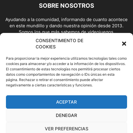
SOBRE NOSOTROS
Ayudando a la comunidad, informando de cuanto acontece
en este mundillo y dando nuestra opinión desde 2013.
Somos los que más sabemos de videojuegos.
CONSENTIMIENTO DE
Contáctanos:
contacto@doctorgaming.net
COOKIES
Para proporcionar la mejor experiencia utilizamos tecnologías tales como
SÍGUENOS
cookies para almacenar y/o acceder a la información de los dispositivos.
El consentimiento de estas tecnologías nos permitirá procesar ciertos
datos como comportamientos de navegación o IDs únicas en esta
página. Rechazar o retirar el consentimiento puede afectar
negativamente a ciertas características y funciones.
ACEPTAR
©
DENEGAR
404 Not Found
VER PREFERENCIAS