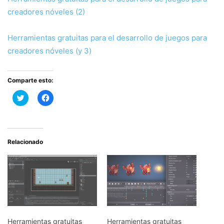
creadores nóveles (2)
Herramientas gratuitas para el desarrollo de juegos para
creadores nóveles (y 3)
Comparte esto:
Haz
Haz
clic
clic
para
para
compartir
compartir
en
en
Twitter
Facebook
(Se
(Se
abre
abre
Relacionado
en
en
una
una
ventana
ventana
nueva)
nueva)
Herramientas gratuitas
Herramientas gratuitas