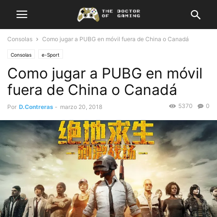
Consolas
Como jugar a PUBG en móvil fuera de China o Canadá
Consolas
e-Sport
Como jugar a PUBG en móvil
fuera de China o Canadá
5370
0
Por
D.Contreras
-
marzo 20, 2018