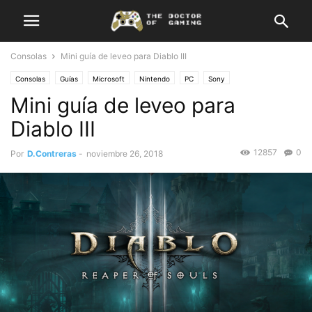
Consolas
Mini guía de leveo para Diablo III
Consolas
Guías
Microsoft
Nintendo
PC
Sony
Mini guía de leveo para
Diablo III
12857
0
Por
D.Contreras
-
noviembre 26, 2018